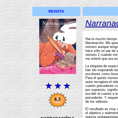
REVISTA
Narrana
Hacía mucho tiempo (
Narranación. Me qued
número aunque tengo
hace sólo un par de 
número 2 cuando me l
me enteré que era esp
La etiqueta de especi
han ido mejorando las
escritores como ilust
Para el quinto númer
autor recogiera el re
cuento precedente con
por supuesto, signif
escribir el cuento a l
precedente. Y requier
de los editores.
El resultado es muy 
el objetivo y realmen
nuevos protagonistas 