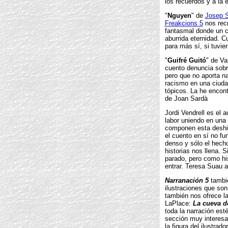
los recuerdos y a la 
"
Nguyen
" de
Josep 
Freakcions 5
nos recr
fantasmal donde un 
aburrida eternidad. C
para más sí, si tuvie
"
Guifré Guitó
" de V
cuento denuncia sobre
pero que no aporta n
racismo en una ciud
tópicos. La he encont
de Joan Sardà
Jordi Vendrell es el a
labor uniendo en una 
componen esta deshil
el cuento en sí no fu
denso y sólo el hecho
historias nos llena. S
parado, pero como hi
entrar. Teresa Suau 
Narranación 5
tambié
ilustraciones que son
también nos ofrece la
LaPlace:
La cueva de
toda la narración est
sección muy interesa
la figura del ilustr