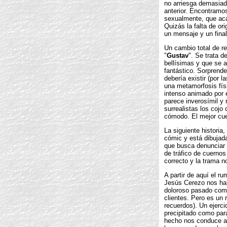
no arriesga demasiad
anterior. Encontramos
sexualmente, que aca
Quizás la falta de or
un mensaje y un final
Un cambio total de re
"
Gustav
". Se trata d
bellísimas y que se a
fantástico. Sorprende
debería existir (por l
una metamorfosis fís
intenso animado por e
parece inverosímil y
surrealistas los coj
cómodo. El mejor cue
La siguiente historia, 
cómic y está dibujada
que busca denunciar 
de tráfico de cuerno
correcto y la trama n
A partir de aquí el r
Jesús Cerezo nos hab
doloroso pasado como
clientes. Pero es un 
recuerdos). Un ejercic
precipitado como par
hecho nos conduce a 