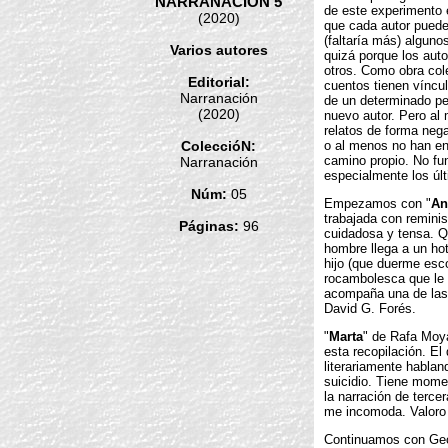
NARRANACIÓN 5
de este experimento e
(2020)
que cada autor puede 
(faltaría más) alguno
Varios autores
quizá porque los aut
otros. Como obra cole
Editorial:
cuentos tienen víncu
Narranación
de un determinado per
(2020)
nuevo autor. Pero al
relatos de forma nega
ColeccióN:
o al menos no han en
camino propio. No fun
Narranación
especialmente los úl
Núm:
05
Empezamos con "
An
trabajada con remini
Páginas:
96
cuidadosa y tensa. Q
hombre llega a un hote
hijo (que duerme esco
rocambolesca que le 
acompaña una de las m
David G. Forés.
"
Marta
" de Rafa Moya
esta recopilación. El
literariamente hablan
suicidio. Tiene mome
la narración de terc
me incomoda. Valoro 
Continuamos con Geo