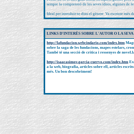
sempre la comprensió de les seves idees, algunes de le
Ideal per introduir-te dins el gènere. Va escriure més de
LINKS D'INTERÈS SOBRE L'AUTOR O LA SEVA
http://lafundacion.webcindario.com/index.htm
Magn
sobre la saga de les fundacions, mapes estelars, crono
També té una secció de crítica i ressenyes de novel.l
http://isaacasimov.garcia-cuervo.com/index.htm
Ext
a la web, biografia, articles sobre ell, articles escrit
més. Un bon descobriment!