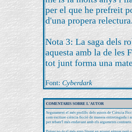
per el que he prefreit p
d'una propera relectura
Nota 3: La saga dels ro
aquesta amb la de les 
tot junt forma una mate
Font:
Cyberdark
COMENTARIS SOBRE L'AUTOR
Segurament el més prolífic dels autors de Ciència Ficció
com escriure ciència ficció de manera entretinguda i 
per rebate'l més endavant amb els arguments contraris.
Potser no és el més gran literat en aquest gènere però s