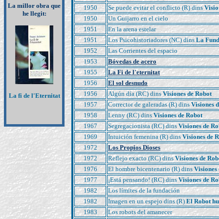
La millor obra que
1950
Se puede evitar el conflicto
(R) dins
Visio
he llegit:
1950
Un Guijarro en el cielo
1951
En la arena estelar
1951
Los Psicohistoriadores (NC) dins
La Fund
1952
Las Corrientes del espacio
1953
Bóvedas de acero
1955
La Fi de l'eternitat
1956
El sol desnudo
1956
Algún día (RC) dins
Visiones de Robot
La fi de l'Eternitat
1957
Corrector de galeradas (R) dins
Visiones 
1958
Lenny (RC) dins
Visiones de Robot
1967
Segregacionista (RC) dins
Visiones de Ro
1969
Intuición femenina (R) dins
Visiones de 
1972
Los Propios Dioses
1972
Reflejo exacto (RC) dins
Visiones de Rob
1976
El hombre bicentenario (R) dins
Visiones
1977
¡Está pensando! (RC) dins
Visiones de Ro
1982
Los límites de la fundación
1982
Imagen en un espejo dins (R)
El Robot h
1983
Los robots del amanecer