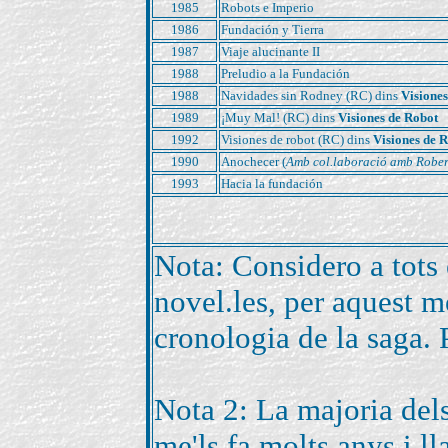
1985
Robots e Imperio
1986
Fundación y Tierra
1987
Viaje alucinante II
1988
Preludio a la Fundación
1988
Navidades sin Rodney (RC) dins
Visione
1989
¡Muy Mal! (RC) dins
Visiones de Robot
1992
Visiones de robot (RC) dins
Visiones de 
1990
Anochecer (
Amb col.laboració amb Robert
1993
Hacia la fundación
Nota: Considero a tots 
novel.les, per aquest 
cronologia de la saga. 
Nota 2: La majoria dels
me'ls fa molts anys i l