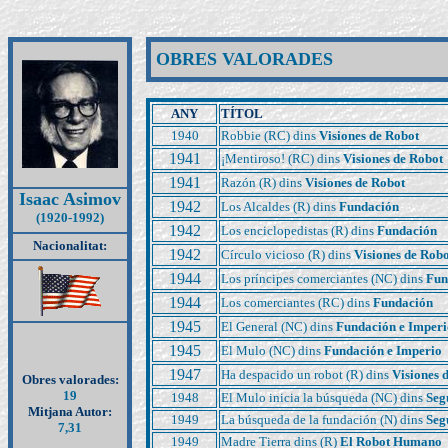
OBRES VALORADES
ANY
TÍTOL
1940
Robbie (RC) dins
Visiones de Robot
1941
¡Mentiroso!
(RC) dins
Visiones de Robot
1941
Razón (R) dins
Visiones de Robot
Isaac Asimov
1942
Los Alcaldes
(R) dins
Fundación
(1920-1992)
1942
Los enciclopedistas
(R) dins
Fundación
Nacionalitat:
1942
Círculo vicioso
(R) dins
Visiones de Rob
1944
Los príncipes comerciantes
(NC) dins
Fun
1944
Los comerciantes
(RC) dins
Fundación
1945
El General
(NC) dins
Fundación e Imperi
1945
El Mulo (NC) dins
Fundación e Imperio
1947
Ha despacido un robot
(R) dins
Visiones 
Obres valorades:
19
1948
El Mulo inicia la búsqueda (NC) dins
Seg
Mitjana Autor:
1949
L
a búsqueda de la fundación (N) dins
Seg
7,31
1949
Madre Tierra dins (R)
El Robot Humano