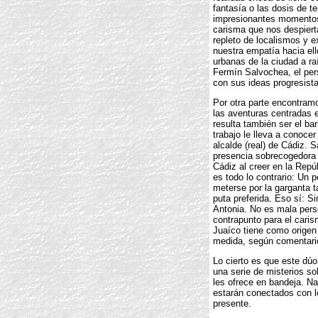
fantasía o las dosis de t
impresionantes momentos 
carisma que nos despiert
repleto de localismos y e
nuestra empatía hacia el
urbanas de la ciudad a ra
Fermín Salvochea, el per
con sus ideas progresista
Por otra parte encontram
las aventuras centradas 
resulta también ser el ba
trabajo le lleva a conoce
alcalde (real) de Cádiz. 
presencia sobrecogedora 
Cádiz al creer en la Repú
es todo lo contrario: Un
meterse por la garganta t
puta preferida. Eso sí: S
Antonia. No es mala pers
contrapunto para el cari
Juaíco tiene como origen 
medida, según comentari
Lo cierto es que este dúo
una serie de misterios so
les ofrece en bandeja. N
estarán conectados con l
presente.