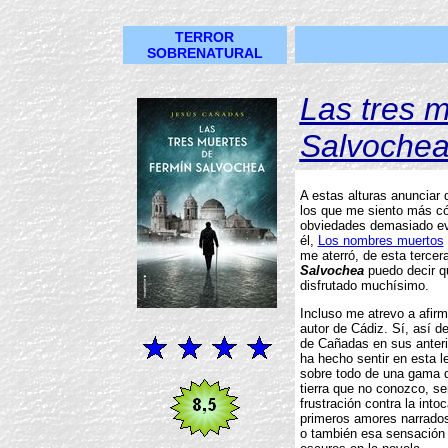
TERROR
SOBRENATURAL
Las tres 
Salvoche
A estas alturas anunciar
los que me siento más có
obviedades demasiado evi
él,
Los nombres muertos
me aterró, de esta tercer
Salvochea
puedo decir q
disfrutado muchísimo.
Incluso me atrevo a afirm
autor de Cádiz. Sí, así de
de Cañadas en sus anteri
ha hecho sentir en esta 
sobre todo de una gama d
tierra que no conozco, se
frustración contra la into
primeros amores narrados 
o también esa sensación 