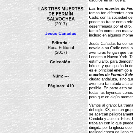
oscuros en la novela.
LAS TRES MUERTES
Las tres muertes de Fe
temas tan diferentes com
DE FERMÍN
Cádiz con la sociedad de
SALVOCHEA
podemos tratar como refe
(2017)
desenfrenada por el otro
también como una maravil
Jesús Cañadas
incluso en algunos mome
Editorial:
Jesús Cañadas ha coment
Roca Editorial
novela a su Cádiz natal p
(2017)
aventuras tengan que tra
Londres o Nueva York. Ta
estimularlo, para demost
Colección:
héroes y que quizás la de
---
es el principal enemigo 
muertes de Fermín Sal
Núm:
---
ciudad andaluza, sino qu
aventura tan atada a la ci
Páginas:
410
posible. En parte esto s
todas las leyendas conoci
pero que en algún momen
Vamos al grano: La trama
del siglo XX, con un grup
se acercan peligrosament
Candela y Julieta. Ellos, 
trabajan con lo que puede
dirigida por la iglesia qu
realidad choca de lleno co