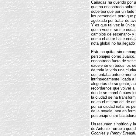
Cañadas ha querido por un
que ha encontrado sobre 
soberbia que por un lado 
los personajes pero que p
agobiado por tratar de av
Y es que tal vez la única
que a veces se me escap
cambios de escenario- y 
como el autor hace encaja
nota global no ha llegado 
Esto no quita, sin embar
personajes como Juaíco, 
encontrado fuera de serie
excelente en todos los se
de toda la vida una ciud
comentaba anteriormente,
intrínsecamente ligada a
alegorías de su gente, a
recordarnos que volver a 
donde se marchó pues los
la ciudad se ha transfor
no es el mismo del de an
por su ciudad natal es p
de la novela, sea en form
personaje entre bastidor
Un resumen sintético y lap
de Antonio Torrubia que d
Goonies y Penny Dreadfu