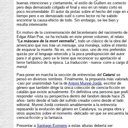
buenas intenciones y ciertamente, el estilo de Guillem es correcto
pero deja demasiado colgado el final y eso en un relato corto es
poco recomendable. El autor da pistas sobre el hecho del viaje en e
tiempo pero o es demasiado sutil o como lector no he sabido
encontrar la causa-efecto de todo. Sin embargo, se lee bien y
resulta interesante.
En motivo de la conmemoración del bicentenario del nacimiento de
Edgar Allan Poe, se ha incluido en este primer volumen, el relato
"La màscara de la mort vermella",
todo un clásico de la obra del
americano que nos trae un mensaje, una moraleja, sobre el intento
de esquivar la muerte. No es, en todo caso, uno de mis preferidos
quizás por el lenguaje retorcido y la poca predisposición del autor
para ir al grano, pero se le tiene que reconocer su aportación al
terror fantástico de la época. La traducción - nueva- corre a cargo 
menut
.
Para poner en marcha la sección de entrevistas del
Catarsi
se
pensó en diversos nombres. Finalmente, la propuesta más valorad
-casi por unanimidad- fue la de
Antoni Munné-Jordà
, escritor de
género que también dirige la única colección de ciencia-ficción en
catalán que existe actualmente. En definitiva una persona que pod
responder -vista su perspectiva dentro del
fandom
desde hace 25
años- tanto desde el lado del sufrido creador como desde el lado
editorial. Munné-Jordà contestó amablemente a la entrevista
repasando la evolución del género en Catalunya, su propia obra y
otros aspectos sobre el momento -delicado- en que se encuentra la
ciencia-ficción y la fantasía.
Presentar a
Santiago Eximeno
a estas alturas debería ser