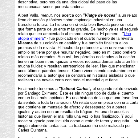
descriptiva, pero nos da una idea global del paso de las
mencionadas series por esta cadena.
Albert Valls,
menut
, nos acerca con
"Viatge de noces"
a un relato
lleno de acción y tópicos sobre espionaje industrial en una
Barcelona futura. La historia en sí está bien llevada pero se nota
que forma parte de un ente más grande. De hecho ya es el segund
relato que leo ambientado al mismo universo. El primero -
"
Una
utopía efímera
"
- fue publicado en el cuarto número de la revista
Miasma
de su edición en catalán y fue también finalista a los
premios de la revista- El hecho de pertenecer a un universo más
amplio no tiene por que resultar negativo, pero en mi caso prefiero
relatos más cerrados. Aun así, los párrafos dedicados a la acción
tienen un buen ritmo -quizás a veces recuerda demasiado a un film
mucha fluidez y resultan entretenidos de leer. Hay que mencionar
unos últimos párrafos tensos. Como viene siendo costumbre en mí
recomendaría al autor que se centrara en historias aisladas o que
realizara una novela corta con todo el material que tiene.
Finalmente tenemos a
"Estimat Carles",
el segundo relato enviad
por Santiago Eximeno. Éste es sin ningún tipo de duda el cuento
con un final más lapidario. Es una historia de las que una frase fina
da sentido a toda la narración. Un relato que empieza con una cart
que contiene un mensaje de afecto y desesperación a partes
iguales y acaba con un resultando trágico. Es una de aquellas
historias que llevan el mal rollo una vez lo has finalizado. Y aquí
recae su gracia para incluirla como cuento de terror y angustia... si
ningún elemento fantástico. La traducción ha sido realizada por
Carles Quintana.