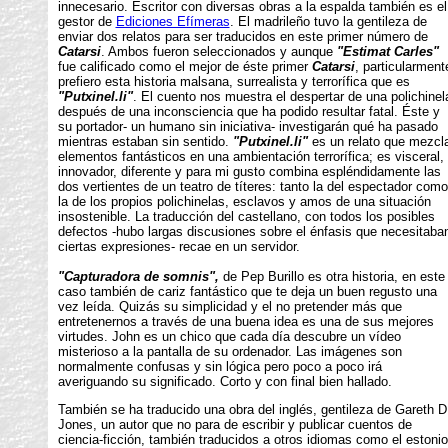
innecesario. Escritor con diversas obras a la espalda también es el
gestor de
Ediciones Efímeras
. El madrileño tuvo la gentileza de
enviar dos relatos para ser traducidos en este primer número de
Catarsi
. Ambos fueron seleccionados y aunque
"Estimat Carles"
fue calificado como el mejor de éste primer
Catarsi
, particularment
prefiero esta historia malsana, surrealista y terrorífica que es
"Putxinel.li"
. El cuento nos muestra el despertar de una polichinel
después de una inconsciencia que ha podido resultar fatal. Éste y
su portador- un humano sin iniciativa- investigarán qué ha pasado
mientras estaban sin sentido.
"Putxinel.li"
es un relato que mezcl
elementos fantásticos en una ambientación terrorífica; es visceral,
innovador, diferente y para mi gusto combina espléndidamente las
dos vertientes de un teatro de títeres: tanto la del espectador como
la de los propios polichinelas, esclavos y amos de una situación
insostenible. La traducción del castellano, con todos los posibles
defectos -hubo largas discusiones sobre el énfasis que necesitaba
ciertas expresiones- recae en un servidor.
"Capturadora de somnis",
de Pep Burillo es otra historia, en este
caso también de cariz fantástico que te deja un buen regusto una
vez leída. Quizás su simplicidad y el no pretender más que
entretenernos a través de una buena idea es una de sus mejores
virtudes. John es un chico que cada día descubre un vídeo
misterioso a la pantalla de su ordenador. Las imágenes son
normalmente confusas y sin lógica pero poco a poco irá
averiguando su significado. Corto y con final bien hallado.
También se ha traducido una obra del inglés, gentileza de Gareth D
Jones, un autor que no para de escribir y publicar cuentos de
ciencia-ficción, también traducidos a otros idiomas como el estonio