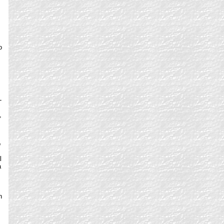
o
-
,
o
l
a
n