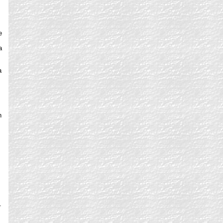
e
a
a
n
.