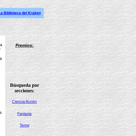
La Biblioteca del Kraken
la
Premios:
y
a
Búsqueda por
secciones
:
Ciencia-ficción
s
Fantasía
Terror