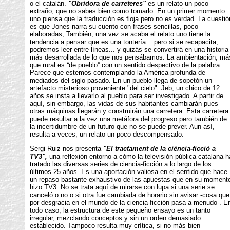
o el catalán.
"Obridora de carreteres"
es un relato un poco
extraño, que no sabes bien como tomarlo. En un primer momento
uno piensa que la traducción es floja pero no es verdad. La cuestió
es que Jones narra su cuento con frases sencillas, poco
elaboradas; También, una vez se acaba el relato uno tiene la
tendencia a pensar que es una tontería... pero si se recapacita,
podremos leer entre líneas... y quizás se convertirá en una historia
más desarrollada de lo que nos pensábamos. La ambientación, má
que rural es
“
de pueblo
”
con un sentido despectivo de la palabra.
Parece que estemos contemplando la América profunda de
mediados del siglo pasado. En un pueblo llega de sopetón un
artefacto misterioso proveniente "del cielo". Jeb, un chico de 12
años se insta a llevarlo al pueblo para ser investigado. A partir de
aquí, sin embargo, las vidas de sus habitantes cambiarán pues
otras máquinas llegarán y construirán una carretera. Esta carretera
puede resultar a la vez una metáfora del progreso pero también de
la incertidumbre de un futuro que no se puede prever. Aun así,
resulta a veces, un relato un poco descompensado.
Sergi Ruiz nos presenta
"El tractament de la ciència-ficció a
TV3",
una reflexión entorno a cómo la televisión pública catalana h
tratado las diversas series de ciencia-ficción a lo largo de los
últimos 25 años. Es una aportación valiosa en el sentido que hace
un repaso bastante exhaustivo de las apuestas que en su moment
hizo TV3. No se trata aquí de mirarse con lupa si una serie se
canceló o no o si otra fue cambiada de horario sin avisar -cosa que
por desgracia en el mundo de la ciencia-ficción pasa a menudo-. E
todo caso, la estructura de este pequeño ensayo es un tanto
irregular, mezclando conceptos y sin un orden demasiado
establecido. Tampoco resulta muy crítica, si no más bien