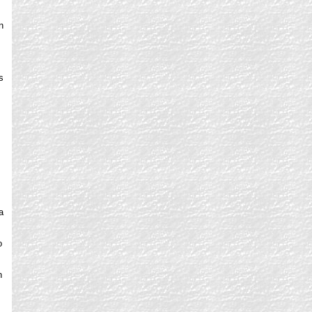
n
s
a
o
n