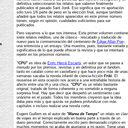
definitiva seleccionaron los relatos que salieron finalmente
publicados el pasado Sant Jordi. Eso significa que mi aportación
sólo tuvo 1/6 parte de peso en la elección final, aunque también
añadiré que todos los relatos aparecidos en este primer número
tienen, según mi opinión, cualidades suficientes para ser
publicados.
Pero vayamos a lo que nos interesa: Este primer volumen contiene
siete relatos inéditos, uno de clásico - rescatado y traducido de
nuevo para la conmemoración del centenario de
Edgar Allan Poe
-,
s
una entrevista y un ensayo. Una muestra, pues, bastante variada y
significativa de lo que puede ofrecer la revista y que se intentará
repetir en los próximos números.
"CPU"
es obra de
Enric Hercé Escarrà
, un autor que se pasea a
menudo por los premios, revistas y en definitiva por el
fandom
,
tanto en catalán como en castellano y que hace poco más de unas
n
semanas sacaba la novela infantil de ciencia-ficción
Friki
. El
reusense en esta ocasión nos acerca a una entrañable historia de
afecto entre una IA y una chica.
"CPU"
es un relato bastante
original, tratado de forma coherente y no sometido a ninguna
sorpresa final. Hay que decir que despertó un sentimiento casi
unánime en el jurado: Todos los miembros creyeron que la idea
daba para más y que quizás se pudiera profundizar con más
capítulos o incluso realizar una novela corta.
Eugeni Guillem es el autor de
"Marea de Temps"
un relato en clav
de viajes en el tiempo explicado en buena parte a través de un
diario personal. Correctamente escrito pero demasiado críptico en
muchos momentos no acaba de ajustarse a mi gusto. Tiene unas