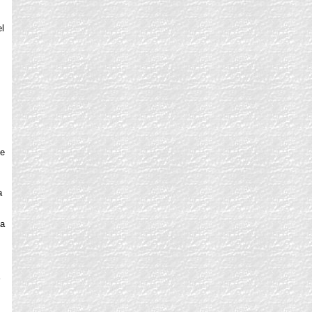
l
de
a
ía