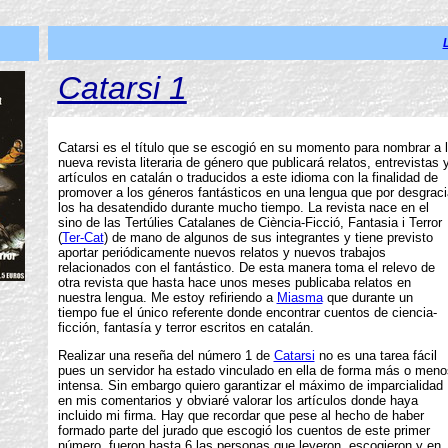
Catarsi 1
Catarsi es el título que se escogió en su momento para nombrar a 
nueva revista literaria de género que publicará relatos, entrevistas 
artículos en catalán o traducidos a este idioma con la finalidad de
promover a los géneros fantásticos en una lengua que por desgraci
los ha desatendido durante mucho tiempo. La revista nace en el
sino de las Tertúlies Catalanes de Ciència-Ficció, Fantasia i Terror
(
Ter-Cat
) de mano de algunos de sus integrantes y tiene previsto
aportar periódicamente nuevos relatos y nuevos trabajos
relacionados con el fantástico. De esta manera toma el relevo de
otra revista que hasta hace unos meses publicaba relatos en
nuestra lengua. Me estoy refiriendo a
Miasma
que durante un
tiempo fue el único referente donde encontrar cuentos de ciencia-
ficción, fantasía y terror escritos en catalán.
Realizar una reseña del número 1 de
Catarsi
no es una tarea fácil
pues un servidor ha estado vinculado en ella de forma más o meno
intensa. Sin embargo quiero garantizar el máximo de imparcialidad
en mis comentarios y obviaré valorar los artículos donde haya
incluido mi firma. Hay que recordar que pese al hecho de haber
formado parte del jurado que escogió los cuentos de este primer
número, fueron hasta 6 las personas que leyeron, escogieron y en