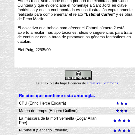
Eso es todo, sólo añadir que la portada fue elaborada por Carles
Quintana y que evidenciaba el homenaje a Sant Jordi en clave
fantástica y que la contraportada es una ilustración expresamente
realizada para complementar el relato
"Estimat Carles"
y es obra
de Pepo Martín.
El colectivo que trabaja para ofrecer el Catarsi número 2 está
abierto a recibir más aportaciones, ideas o sugerencias para tratar
de continuar con la tarea de promover los géneros fantásticos en
catalán.
Eloi Puig, 22/05/09
Este texto esta bajo
lic
e
ncia de
Creative Commons
.
Relatos que contiene esta antología:
CPU (Enric Herce Escarrà)
Marea de temps (Eugeni Guillem)
La màscara de la mort vermella (Edgar Allan
Poe)
Putxinel.li (Santiago Eximeno)