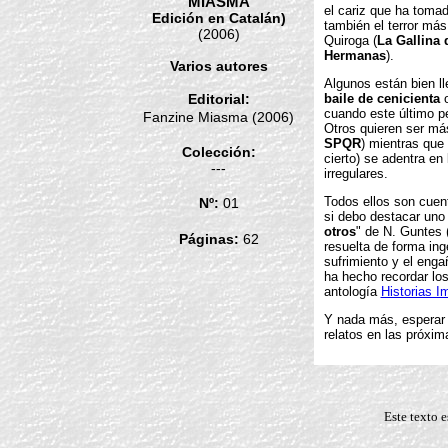
MIASMA
el cariz que ha tomad
Edición en Catalán)
también el terror má
(2006)
Quiroga (
La Gallina 
Hermanas
).
Varios autores
Algunos están bien ll
Editorial:
baile de cenicienta
cuando este último p
Fanzine Miasma (2006)
Otros quieren ser má
SPQR
) mientras que
Colección:
cierto) se adentra en
---
irregulares.
Todos ellos son cuen
Nº:
01
si debo destacar uno 
otros
" de N. Guntes (
Páginas:
62
resuelta de forma in
sufrimiento y el enga
ha hecho recordar lo
antología
Historias I
Y nada más, esperar
relatos en las próxim
Este texto e