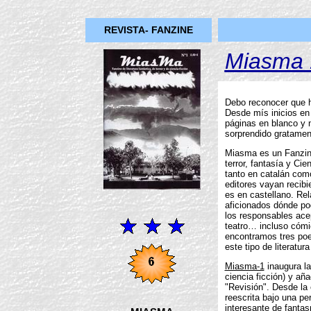
REVISTA- FANZINE
Miasma 
Debo reconocer que 
Desde mís inicios en
páginas en blanco y 
sorprendido gratamen
Miasma es un Fanzine
terror, fantasía y Cie
tanto en catalán com
editores vayan recibi
es en castellano. Rel
aficionados dónde po
los responsables acept
teatro… incluso cómi
encontramos tres poes
este tipo de literatur
Miasma-1
inaugura la
ciencia ficción) y añ
"Revisión". Desde la c
reescrita bajo una p
interesante de fanta