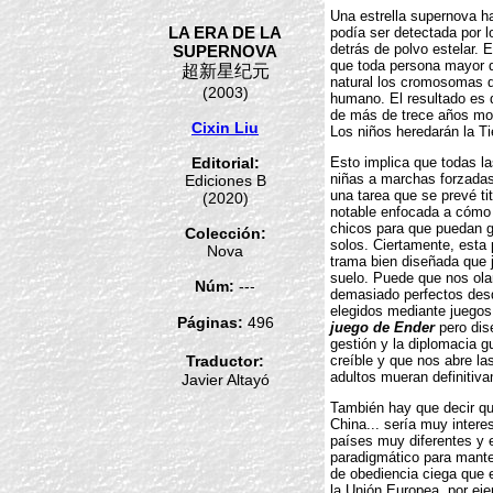
Una estrella supernova ha
LA ERA DE LA
podía ser detectada por 
detrás de polvo estelar. 
SUPERNOVA
que toda persona mayor d
超新星纪元
natural los cromosomas d
(2003)
humano. El resultado es
de más de trece años mor
Cixin Liu
Los niños heredarán la Ti
Editorial:
Esto implica que todas la
niñas a marchas forzadas
Ediciones B
una tarea que se prevé ti
(2020)
notable enfocada a cómo 
chicos para que puedan g
Colección:
solos. Ciertamente, esta
Nova
trama bien diseñada que j
suelo. Puede que nos ol
Núm:
---
demasiado perfectos desde
elegidos mediante juegos
Páginas:
496
juego de Ender
pero dis
gestión y la diplomacia 
Traductor:
creíble y que nos abre la
adultos mueran definitiv
Javier Altayó
También hay que decir qu
China... sería muy inter
países muy diferentes y e
paradigmático para manten
de obediencia ciega que 
la Unión Europea, por eje