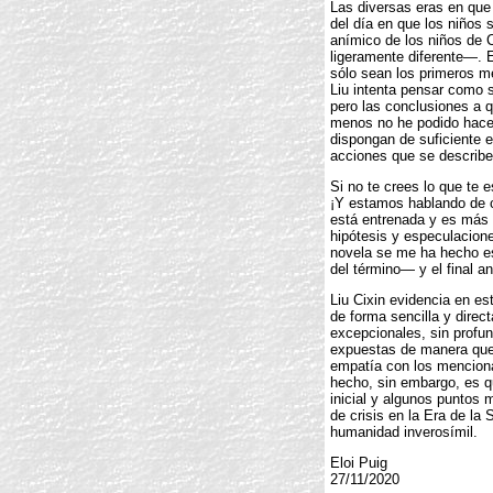
Las diversas eras en que 
del día en que los niños 
anímico de los niños de C
ligeramente diferente—. E
sólo sean los primeros m
Liu intenta pensar como s
pero las conclusiones a q
menos no he podido hacer
dispongan de suficiente e
acciones que se describe
Si no te crees lo que te 
¡Y estamos hablando de c
está entrenada y es más 
hipótesis y especulacione
novela se me ha hecho es
del término— y el final a
Liu Cixin evidencia en es
de forma sencilla y direc
excepcionales, sin profun
expuestas de manera que t
empatía con los menciona
hecho, sin embargo, es qu
inicial y algunos puntos
de crisis en la Era de la
humanidad inverosímil.
Eloi Puig
27/11/2020