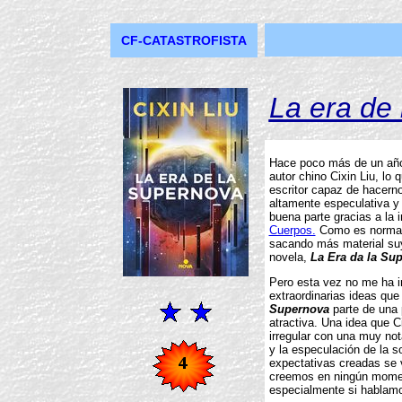
CF-CATASTROFISTA
La era de
Hace poco más de un año
autor chino Cixin Liu, lo 
escritor capaz de hacerno
altamente especulativa y 
buena parte gracias a la
Cuerpos.
Como es normal c
sacando más material s
novela,
La Era da la Su
Pero esta vez no me ha i
extraordinarias ideas qu
Supernova
parte de una 
atractiva. Una idea que C
irregular con una muy no
y la especulación de la s
expectativas creadas se 
creemos en ningún moment
especialmente si hablamos