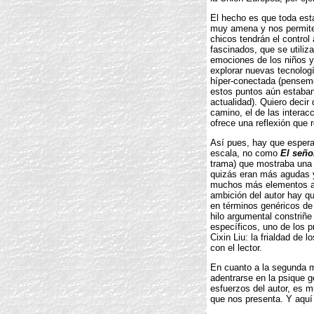
El hecho es que toda esta
muy amena y nos permite 
chicos tendrán el contro
fascinados, que se utiliz
emociones de los niños y
explorar nuevas tecnolog
híper-conectada (pensemo
estos puntos aún estaba
actualidad). Quiero decir 
camino, el de las interac
ofrece una reflexión que r
Así pues, hay que espera
escala, no como
El seño
trama) que mostraba una 
quizás eran más agudas y
muchos más elementos a te
ambición del autor hay que
en términos genéricos d
hilo argumental constriñe 
específicos, uno de los p
Cixin Liu: la frialdad de
con el lector.
En cuanto a la segunda mi
adentrarse en la psique g
esfuerzos del autor, es m
que nos presenta. Y aquí 