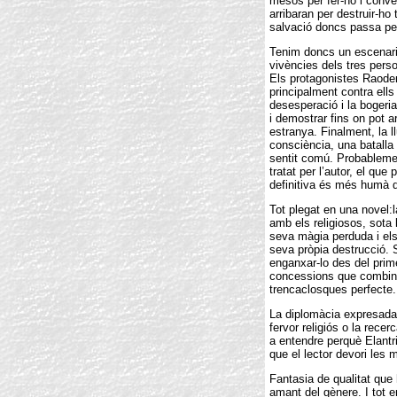
mesos per fer-ho i convèn
arribaran per destruir-ho 
salvació doncs passa per
Tenim doncs un escenari 
vivències dels tres perso
Els protagonistes Raoden
principalment contra ell
desesperació i la bogeria
i demostrar fins on pot ar
estranya. Finalment, la l
consciència, una batalla c
sentit comú. Probablemen
tratat per l’autor, el qu
definitiva és més humà 
Tot plegat en una novel:l
amb els religiosos, sota 
seva màgia perduda i els
seva pròpia destrucció. 
enganxar-lo des del prim
concessions que combina 
trencaclosques perfecte.
La diplomàcia expresada a
fervor religiós o la rece
a entendre perquè Elantr
que el lector devori les 
Fantasia de qualitat que 
amant del gènere. I tot e