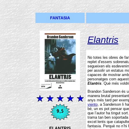
FANTASIA
Elantris
No totes les obres de fa
replet d’essers sobrenatu
segueixen els esdevenime
per assolir un estatus m
capaces de mostrar amb t
personatges com aquesta
Elantris
. Què més voldri
Brandon Sanderson és un
manera brutal presentant 
anys més tard per exe
viento
, a Sanderson li han
bé, un es pot pensar qu
que l’autor ha tingut sort.
trama tan ben soportada 
excel·lents que catapulten
fantasia. Perquè no n’hi 
ELANTRIS