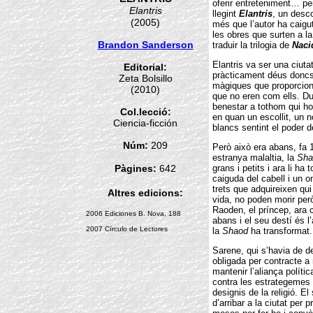
oferir entreteniment… per 
Elantris
llegint
Elantris
, un desc
(2005)
més que l’autor ha caigut
les obres que surten a la
Brandon Sanderson
traduir la trilogia de
Naci
Elantris va ser una ciut
Editorial:
pràcticament déus doncs
Zeta Bolsillo
màgiques que proporciona
(2010)
que no eren com ells. Dur
benestar a tothom qui h
Col.lecció:
en quan un escollit, un 
Ciencia-ficción
blancs sentint el poder d
Núm:
209
Però això era abans, fa 
estranya malaltia, la
Sha
Pàgines:
642
grans i petits i ara li ha
caiguda del cabell i un 
trets que adquireixen qui
Altres edicions:
vida, no poden morir per
Raoden, el príncep, ara 
2006 Ediciones B. Nova, 188
abans i el seu destí és l’
2007 Círculo de Lectores
la
Shaod
ha transformat.
Sarene, qui s’havia de d
obligada per contracte a r
mantenir l’aliança políti
contra les estrategemes
designis de la religió. 
d’arribar a la ciutat per 