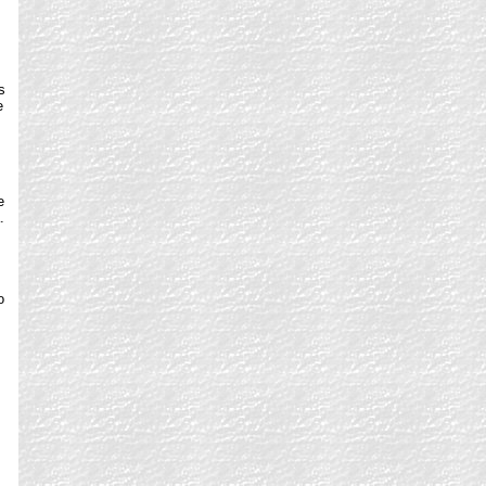
s
e
e
.
o