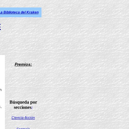
La Biblioteca del Kraken
s
Premios:
n
Búsqueda por
,
secciones
:
Ciencia-ficción