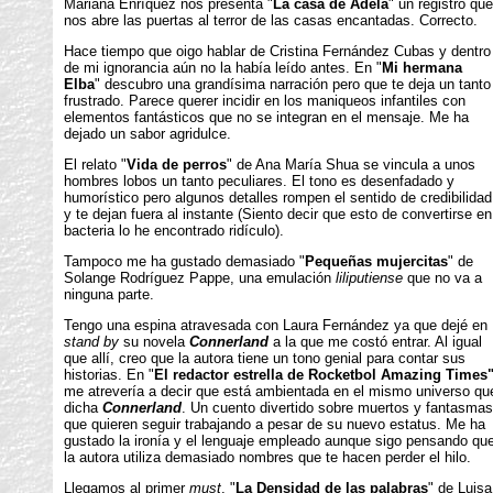
Mariana Enríquez nos presenta "
La casa de Adela
" un registro que
nos abre las puertas al terror de las casas encantadas. Correcto.
Hace tiempo que oigo hablar de Cristina Fernández Cubas y dentro
de mi ignorancia aún no la había leído antes. En "
Mi hermana
Elba
" descubro una grandísima narración pero que te deja un tanto
frustrado. Parece querer incidir en los maniqueos infantiles con
elementos fantásticos que no se integran en el mensaje. Me ha
dejado un sabor agridulce.
El relato "
Vida de perros
" de Ana María Shua se vincula a unos
hombres lobos un tanto peculiares. El tono es desenfadado y
humorístico pero algunos detalles rompen el sentido de credibilidad
y te dejan fuera al instante (Siento decir que esto de convertirse en
bacteria lo he encontrado ridículo).
Tampoco me ha gustado demasiado "
Pequeñas mujercitas
" de
Solange Rodríguez Pappe, una emulación
liliputiense
que no va a
ninguna parte.
Tengo una espina atravesada con Laura Fernández ya que dejé en
stand by
su novela
Connerland
a la que me costó entrar. Al igual
que allí, creo que la autora tiene un tono genial para contar sus
historias. En "
El redactor estrella de Rocketbol Amazing Times
me atrevería a decir que está ambientada en el mismo universo qu
dicha
Connerland
. Un cuento divertido sobre muertos y fantasmas
que quieren seguir trabajando a pesar de su nuevo estatus. Me ha
gustado la ironía y el lenguaje empleado aunque sigo pensando qu
la autora utiliza demasiado nombres que te hacen perder el hilo.
Llegamos al primer
must
, "
La Densidad de las palabras
" de Luisa