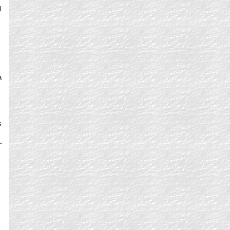
l
a
s
s
"