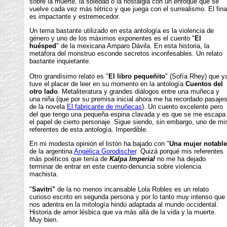
sobre la muerte, la soledad o la nostalgia con un enfoque que se
vuelve cada vez más tétrico y que juega con el surrealismo. El fina
es impactante y estremecedor.
Un tema bastante utilizado en esta antología es la violencia de
género y uno de los máximos exponentes es el cuento "
El
huésped
" de la mexicana Amparo Dávila. En esta historia, la
metáfora del monstruo esconde secretos inconfesables. Un relato
bastante inquietante.
Otro grandísimo relato es "
El libro pequeñito
" (Sofía Rhey) que y
tuve el placer de leer en su momento en la antología
Cuentos del
otro lado
. Metaliteratura y grandes diálogos entre una muñeca y
una niña (que por su premisa inicial ahora me ha recordado pasaje
de la novela
El fabricante de muñecas
). Un cuento excelente pero
del que tengo una pequeña espina clavada y es que se me escapa
el papel de cierto personaje. Sigue siendo, sin embargo, uno de mi
referentes de esta antología. Imperdible.
En mi modesta opinión el listón ha bajado con "
Una mujer notable
de la argentina
Angélica Gorodischer
. Quizá porqué mis referentes
más poéticos que tenía de
Kalpa Imperial
no me ha dejado
terminar de entrar en este cuento-denuncia sobre violencia
machista.
"
Savitri"
de la no menos incansable Lola Robles es un relato
curioso escrito en segunda persona y por lo tanto muy intenso que
nos adentra en la mitología hindú adaptada al mundo occidental.
Historia de amor lésbica que va más allá de la vida y la muerte.
Muy bien.