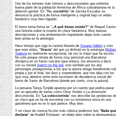
Uno de los terrores más íntimos y descomunales que enfrenta
buena parte de la población femenina de África subsahariana es la
ablación genital. En "
Yo, cocodrilo
" de Jacinta Escudos se
denuncia la práctica de forma inteligente y original bajo un relato
fantástico muy bien logrado.
El terror toma forma en "¿
A qué tienes miedo?"
de Raquel Castro
una historia sobre la muerte en clave fantástica. Muy buenas
descripciones y una ambientación inquietante dejan este cuento
bien arriba en la antología.
Hace tiempo que sigo la carrera literaria de
Susana Vallejo
y creo
que este relato, "
Gracia
" del que ya disfruté en la antología
Mañan
Todavía
es realmente excepcional, tal vez lo mejor que ha escrito.
No sólo porque retrata de forma muy personal una Barcelona
distópica en un futuro cercano (que enlaza, me atrevería a decir,
con su novela
Switch on the red
,
sino también por los dos
personajes protagonistas a los que la autora otorga literalmente vid
propia y por el final, tan duro y sorprendente, que nos deja con los
ojos muy abiertos entre este escenario de decadencia social del
barrio de Sants de Barcelona (donde por cierto, vive la autora).
La peruana Tanya Tynjälä apuesta por un cuento que podría pasar
por un episodio de series como
Otros límites
o
La dimensión
desconocida
. En "
La coleccionista
" nos describe las peripecias d
un chico que se ha de encontrar con su misteriosa novia en una
gasolinera que no es lo que parece. Muy bien.
Y en clave de ciencia ficción más clásica podemos leer "
Nada que
declarar
" de Anabel Enríquez, un relato duro sobre la desesperanz