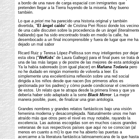
a bordo de una nave de carga espacial con inmigrantes que
pretenden llegar a la Tierra huyendo de la miseria. Muy bueno
también.
Lo que
a priori
me ha parecido una historia original y también
divertida, "
El ángel caído
" de Cristina Peri Rossi donde los vecino
de una calle discuten sobre la procedencia de un ángel (literalment
hablando) que ha sido encontrado tirado en medio la calle, ha
desembocado a un final incomprensible y fuera de lugar que me ha
dejado un mal sabor
Ricard Ruiz y Teresa López-Pellissa son muy inteligentes por dejar
esta obra ("
WeKids
" de Laura Gallego) para el final pues se trata d
una de las más largas y de postre de las mejores de esta antología
Ya la había saboreado (con igual placer) en
Mañana Todavía
pero
no he dudado en ningún momento de volverla a leer. Es
simplemente una excelentísima reflexión sobre una red social
dirigida a los niños desde que nacen (los primeros años es
gestionada por los padres) y cómo puede condicionar el crecimient
de estos. Un relato que te atrapa desde la primera línea y que ya
debería haber sido adaptado a la serie
Black Mirror
. La mejor
manera posible, pues, de finalizar una gran antología.
Grandes nombres y grandes relatos fantásticos bajo una visión
femenina moderna y desacomplejada. Naturalmente unos me han
atraído más que otros pero el nivel es muy notable, rayando la
excelencia. Las autoras escogidas son en muchos casos grandes
veteranas de sus respectivos países que aquí no se conocían (al
menos en cuanto a mí) lo que me ha abierto las puertas a
acercarme a la literatura fantástica latinoamericana de la que hasta