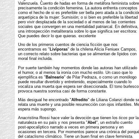
Valenzuela. Cuento de hadas en forma de metáfora feminista sobre
precisamente la condición femenina. La autora enfrenta conceptos
como el hecho de si es preferible ser bella pero atada a la condició
arquetípica de la mujer: Sumisión; o si bien es preferible la libertad
pero vivir desplazada de la sociedad o al menos de las corrientes
sociales que convergen en una mentalidad patriarcal. En definitiva,
una introspección metaliteraria sobre lo que significa ser escritora:
Que puedes decir lo que quieras. excelente
Uno de los primeros cuentos de ciencia ficción que nos
encontramos es "
Livíporas
" de la chilena Alicia Feniuex Campos,
un correcto relato sobre bacterias que se alimentan de lípidos con
moral final incluida.
Por suerte también hay momentos donde las autoras han utilizado
el humor, o al menos la ironía con mucho estilo. Un caso que lo
ejemplifica es "
Balneario
" de Pilar Pedraza, o como un monólogo
puede resultar divertido y entretenido, especialmente cuando lo
vocaliza una muerta que espera ser diseccionada. El tono burlesco
provoca nuestra sonrisa casi de forma constante.
Más desigual he encontrado "
Alfredito
" de Liliana Colanzi donde s
relata una muerte y una posible resurrección con ojos infantiles. M
espera más supongo.
Anacristina Rossi hace valer la devoción que tienen los
ticos
por la
naturaleza en su país y nos presenta "
Abel
", un extraño cuento
post-apocalíptico narrado a veces en primera persona y en
ocasiones en tercera. Por momentos parece una crónica del porqu
del cataclismo climático. Tiene un buen final en clave feminista.