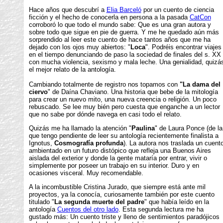
Hace años que descubrí a
Elia Barceló
por un cuento de ciencia
ficción y el hecho de conocerla en persona a la pasada
CatCon
corroboró lo que todo el mundo sabe: Que es una gran autora y
sobre todo que sigue en pie de guerra. Y me he quedado aún más
sorprendido al leer este cuento de hace tantos años que me ha
dejado con los ojos muy abiertos: "
Loca
". Podréis encontrar viajes
en el tiempo denunciando de paso la sociedad de finales del s. XX
con mucha violencia, sexismo y mala leche. Una genialidad, quizá
el mejor relato de la antología.
Cambiando totalmente de registro nos topamos con
"La dama del
ciervo
" de Daína Chaviano. Una historia que bebe de la mitología
para crear un nuevo mito, una nueva creencia o religión. Un poco
rebuscado. Se lee muy bién pero cuesta que enganche a un lector
que no sabe por dónde navega en casi todo el relato.
Quizás me ha llamado la atención "
Paulina
" de Laura Ponce (de la
que tengo pendiente de leer su antología recientemente finalista a
Ignotus,
Cosmografía profunda
). La autora nos traslada un cuent
ambientado en un futuro distópico que refleja una Buenos Aires
aislada del exterior y donde la gente mataría por entrar, vivir o
simplemente por poseer un trabajo en su interior. Duro y en
ocasiones visceral. Muy recomendable.
A la incombustible Cristina Jurado, que siempre está ante mil
proyectos, ya la conocía, curiosamente también por este cuento
titulado "
La segunda muerte del padre
" que había leído en la
antología
Cuentos del otro lado
. Esta segunda lectura me ha
gustado más: Un cuento triste y lleno de sentimientos paradójicos