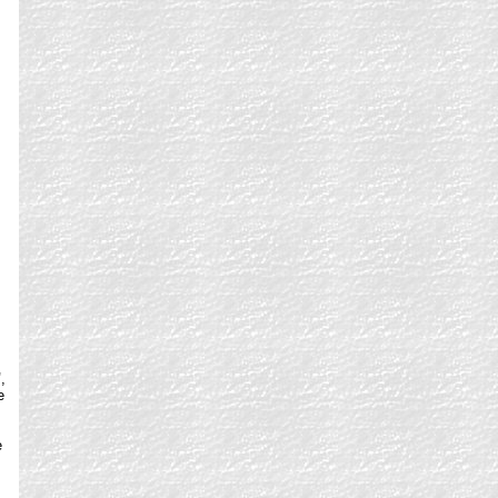
"
,
e
e