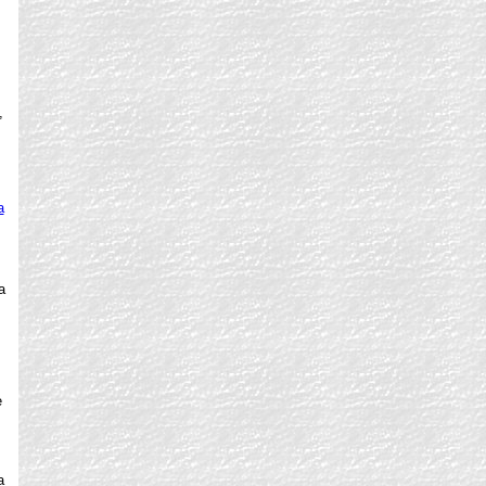
,
a
a
e
a