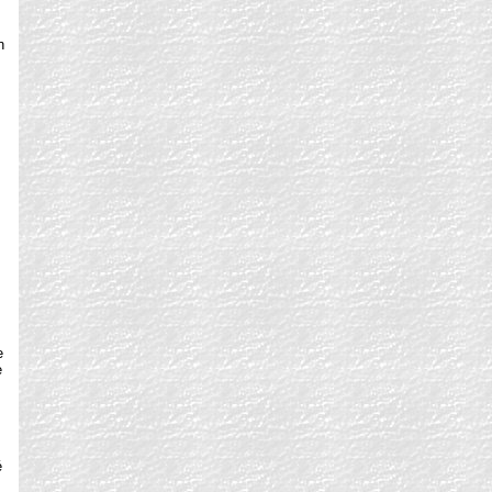
n
e
e
é