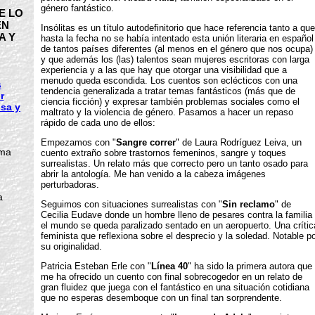
género fantástico.
E LO
EN
Insólitas es un título autodefinitorio que hace referencia tanto a que
A Y
hasta la fecha no se había intentado esta unión literaria en español
de tantos países diferentes (al menos en el género que nos ocupa)
y que además los (las) talentos sean mujeres escritoras con larga
experiencia y a las que hay que otorgar una visibilidad que a
menudo queda escondida. Los cuentos son eclécticos con una
s
tendencia generalizada a tratar temas fantásticos (más que de
r
ciencia ficción) y expresar también problemas sociales como el
isa y
maltrato y la violencia de género. Pasamos a hacer un repaso
rápido de cada uno de ellos:
Empezamos con "
Sangre correr
" de Laura Rodríguez Leiva, un
uma
cuento extraño sobre trastornos femeninos, sangre y toques
surrealistas. Un relato más que correcto pero un tanto osado para
abrir la antología. Me han venido a la cabeza imágenes
perturbadoras.
a
Seguimos con situaciones surrealistas con "
Sin reclamo
" de
Cecilia Eudave donde un hombre lleno de pesares contra la familia
el mundo se queda paralizado sentado en un aeropuerto. Una crític
feminista que reflexiona sobre el desprecio y la soledad. Notable po
su originalidad.
Patricia Esteban Erle con "
Línea 40
" ha sido la primera autora que
me ha ofrecido un cuento con final sobrecogedor en un relato de
gran fluidez que juega con el fantástico en una situación cotidiana
que no esperas desemboque con un final tan sorprendente.