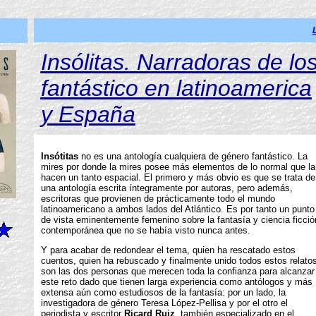
In
sólitas. Narradoras de lo
fantástico en latinoamerica
y España
Insótitas
no es una antología cualquiera de género fantástico. La
mires por donde la mires posee más elementos de lo normal que la
hacen un tanto espacial. El primero y más obvio es que se trata de
una antología escrita íntegramente por autoras, pero además,
escritoras que provienen de prácticamente todo el mundo
latinoamericano a ambos lados del Atlántico. Es por tanto un punto
de vista eminentemente femenino sobre la fantasía y ciencia ficció
contemporánea que no se había visto nunca antes.
Y para acabar de redondear el tema, quien ha rescatado estos
cuentos, quien ha rebuscado y finalmente unido todos estos relatos
son las dos personas que merecen toda la confianza para alcanzar
este reto dado que tienen larga experiencia como antólogos y más
extensa aún como estudiosos de la fantasía: por un lado, la
investigadora de género Teresa López-Pellisa y por el otro el
periodista y escritor
Ricard Ruiz
, también especializado en el