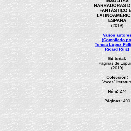
INSÓLITAS
NARRADORAS D
FANTÁSTICO 
LATINOAMÉRIC
ESPAÑA
(2019)
Varios autore
(Compilado po
Teresa López-Pell
Ricard Ruiz)
Editorial:
Páginas de Esp
(2019)
Colección:
Voces/ literatur
Núm:
274
Páginas:
490