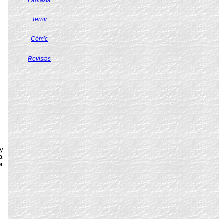
Fantasía
Terror
Cómic
Revistas
 y
a
r