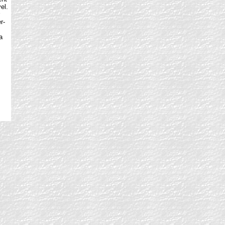
el.
r-
a