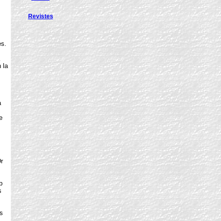
Revistes
es.
 la
a
e
r
b
s
s
,