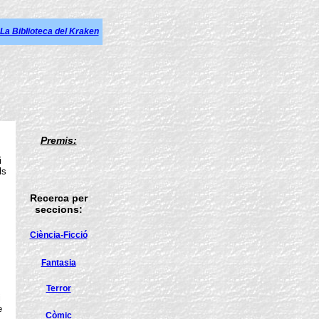
La Biblioteca del Kraken
Premis:
i
ls
Recerca per
seccions:
Ciència-Ficció
Fantasia
Terror
i
e
Còmic