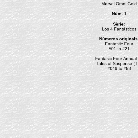
Marvel Omni Gold
Núm:
1
Sèrie:
Los 4 Fantásticos
Números originals
Fantastic Four
#01 to #21
Fantasic Four Annual
Tales of Suspense (T
#049 to #58