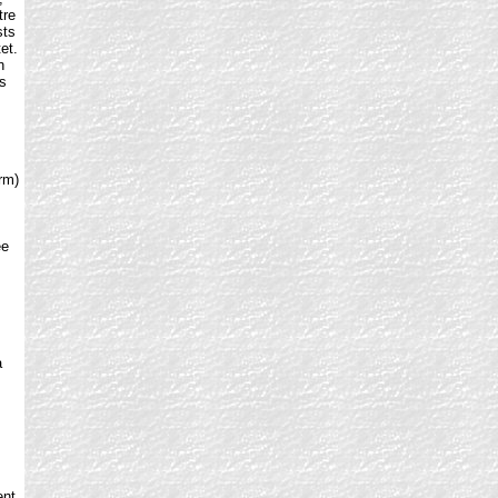
tre
sts
et.
n
s
rm)
ee
a
,
s
ent