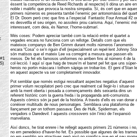
éssent la competència de Reed Richards al respecte) li dóna un aire en
noble i malèfic que provoca la nostra simpatia. Sí, és cert que en aque
primers números es presenta també l’enemic per antonomàsia del quart
El Dr. Doom però crec que fins a l’especial Fantastic Four Annual #2 o
es desvetlla el seu origen, no assoleix prou carisma. Aquí, l’enemic mé
interessant, com deia, és Namor, l’home-submarí.
Més coses: Podem apreciar també com la relació entre el quartet a
:
vegades encara no funciona com un rellotge. Detalls com que els
mateixos companys de Ben Grimm durant molts números l’anomenin
encara “Cosa” o se’n riguin d’ell (especialment un repel·lent Johnny Sto
són matisos que el mateix Lee va corregint a mesura que passen els
 #1
mesos. De fet els famosos uniformes no arriben fins al número 4 de la
S)
col·lecció. I aquí sí que haig de treure’m el barret pel fet que uns súper-
herois no portin màscara i tothom sàpiga on trobar-los. El geni d’Stan l
en aquest aspecte va ser completament innovador.
Pot semblar que només estigui ressaltant aspectes negatius d’aquest
primer volum recopilatori però crec que realment cal llegir-lo i situar-se
amb la ment oberta i posada a començaments dels seixanta dins un
referent històric com la guerra freda i la propaganda anti-comunista.
Aquests còmics són ja part de la història. A través d’ells es van donar 
conèixer multituds de nous personatges. Semblava una plataforma de
llançament per on tothom passava: Des de Hulk, Spiderman, els
venjadors o Daredevil. I aquests
crossovers
són l’inici de l’expansió
marveliana.
Així doncs, he tirat enrere i he rellegit aquests primers 21 números i no
no em penedeixo d’haver-ho fet. És possible que algunes de les trame
no em semblin ara atractives però això no significa que en el seu mom