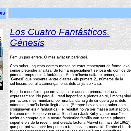
IS
Los Cuatro Fantásticos.
Génesis
Fem un pas enrere. O més aviat un parèntesi.
Com sabeu, aquests darrers mesos he estat ressenyant de forma laxa 
sense pretendre analitzar de forma especialment seriosa els còmics de
primers temps dels 4 fantàstics. Però m’havia saltat el primer, aquest
“Gènesi” que presenta -entre d’altres- els primers 21 números de la
col·lecció, per allà començaments dels anys seixanta.
Haig de reconèixer que em vaig saltar aquesta primera part una mica
expressament. No perquè li resti importància (doncs en té, i molta) sinó
per factors més mundans: per una banda haig de dir que alguns dels
números ja me’ls havia llegit abans (Sempre havia volgut saber com
s’originaven els 4 fantàstics) i el resultat no va ser massa satisfactori.
Enteneu-me: El que van crear Stan Lee i Jack Kirby va ser increïble,
tenint en compte que la nostra fantàstica família van ser els primers
superherois de la recentment creada factoria Marvel (a finals del 1961) 
que per tant van obrir les portes a tot l’univers marvelià. També el fet d