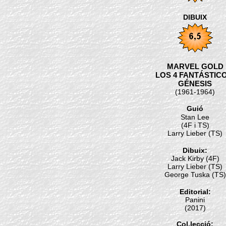
DIBUIX
MARVEL GOLD
LOS 4 FANTÁSTICO
GÉNESIS
(1961-1964)
Guió
Stan Lee
(4F i TS)
Larry Lieber (TS)
Dibuix:
Jack Kirby (4F)
Larry Lieber (TS)
George Tuska (TS)
Editorial:
Panini
(2017)
Col.lecció: