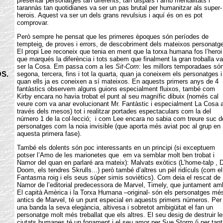
presentar personatges tan diferents, tan dispars i amb mentalitats i
tarannàs tan quotidianes va ser un pas brutal per humanitzar als super-
herois. Aquest va ser un dels grans revulsius i aquí és on es pot
comprovar.
Però sempre he pensat que les primeres èpoques són períodes de
tempteig, de proves i errors, de descobriment dels mateixos personatg
El propi Lee reconeix que tenia en ment que la torxa humana fos l’heroi
que marqués la diferència i tots sabem que finalment la gran troballa va
ser la Cosa. Em passa com a les
Sit-Com
: les millors temporadaes són
S.
segona, tercera, fins i tot la quarta, quan ja coneixem els personatges i
quan ells ja es coneixen a sí mateixos. En aquests primers anys de 4
fantàstics observem alguns guions especialment fluixos, també com
Kirby encara no havia trobat el punt al seu magnífic dibuix (només cal
veure com va anar evolucionant Mr. Fantàstic i especialment La Cosa 
través dels mesos) tot i realitzar portades espectaculars com la del
número 1 de la col·lecció; i com Lee encara no sabia com treure suc d
personatges com la noia invisible (que aporta més aviat poc al grup en
aquesta primera fase).
També els dolents són poc interessants en un principi (si exceptuem
potser l’Amo de les marionetes que em va semblar molt ben trobat i
Namor del quan en parlaré ara mateix): Malvats exòtics (L’home-talp , D
Doom, els tendres Skrulls...) però també d’altres un pèl ridículs (com el
Fantasma roig i els seus súper simis soviètics). Com deia el rescat de
Namor de l’editorial predecessora de Marvel, Timely, que juntament am
El capità Amèrica i la Torxa Humana –original- són els personatges mé
antics de Marvel, té un punt especial en aquests primers números. Per
una banda la seva elegància, altivesa i sobretot ambigüitat el fan un
personatge molt més treballat que els altres. El seu desig de destruir le
ciutats humanes té un fonament i el seu amor per Sue Storm (i per tant