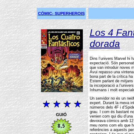
CÓMIC- SUPERHEROIS
Los 4 Fan
dorada
Dins l’univers Marvel hi
expectació. Són personat
que van introduir noves m
Avui repasso una vintena
bona part de la crítica h
Estem parlant de mitjans 
la incorporació a l’unive
Inhumans i molt especial
Un servidor no és un neò
expert. Durant la meva in
números dels 4F i d’Spid
grau. I com és bastant n
GUIÓ
venien com qui diu d’una 
devorava còmics amb 12 o
meu noms com els que he
referències a aquests pe