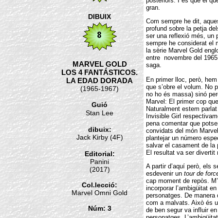
posteriors. I és que el q
gran.
DIBUIX
Com sempre he dit, aques
profund sobre la petja de
ser una reflexió més, un p
sempre he considerat el 
la sèrie Marvel Gold engl
entre novembre del 1965 i
MARVEL GOLD
saga.
LOS 4 FANTÁSTICOS.
En primer lloc, però, hem
LA EDAD DORADA
que s’obre el volum. No p
(1965-1967)
no ho és massa) sinó perq
Marvel: El primer cop qu
Guió
Naturalment estem parlat
Stan Lee
Invisible Girl respectivam
pena comentar que potser
dibuix:
convidats del món Marvel 
Jack Kirby (4F)
plantejar un número espe
salvar el casament de la
El resultat va ser diverti
Editorial:
Panini
A partir d’aquí però, els
(2017)
esdevenir un
tour de forc
cap moment de repòs. M’i
Col.lecció:
incorporar l’ambigüitat e
Marvel Omni Gold
personatges. De manera q
com a malvats. Això és un
Núm: 3
de ben segur va influir en 
personatges. L’ambigüita