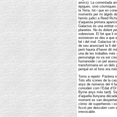
amics). La comentada amb
èpiques, sinó còsmiques. 
la Terra, tot i que en cone
moments per mi àlgids de 
famós judici a Reed Rich
d’aquesta primera aparici
Galactus és una entitat 
planetes. No és dolent
pe
sobreviure. El fet que li i
existeixen es deu a que el
bé i del mal. Galactus té
de seu anunciant la fi del
però hauria d’haver dit mé
una de les troballes més 
personatge no va ser crea
humanoide i un pel asexu
transformaria en un dels
perquè en el fons era m
Torno a repetir: Pantera 
Tots ells icones de la c
anys de números del 4 fa
consideri com l’Edat d’Or
Byrne anys més tard). Sig
d’aquella llunyana dècada
moment es van despertar 
còmic de superherois i so
ficció per descobrir com e
irrevocable.