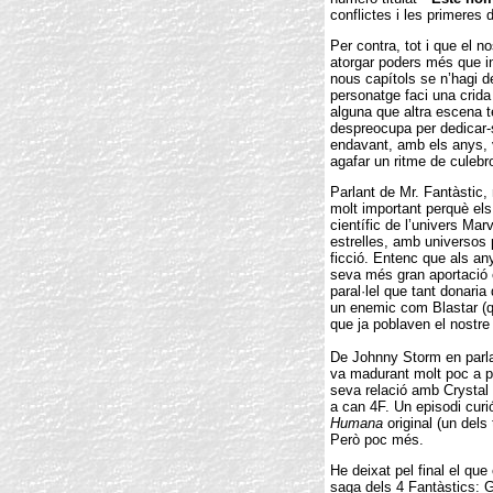
conflictes i les primeres 
Per contra, tot i que el 
atorgar poders més que i
nous capítols se n’hagi d
personatge faci una crid
alguna que altra escena t
despreocupa per dedicar-
endavant, amb els anys, 
agafar un ritme de culebr
Parlant de Mr. Fantàstic
molt important perquè el
científic de l’univers M
estrelles, amb universos 
ficció. Entenc que als an
seva més gran aportació é
paral·lel que tant donaria
un enemic com Blastar (q
que ja poblaven el nostre 
De Johnny Storm en parl
va madurant molt poc a poc
seva relació amb Crystal 
a can 4F. Un episodi cur
Humana
original (un dels
Però poc més.
He deixat pel final el que
saga dels 4 Fantàstics: G