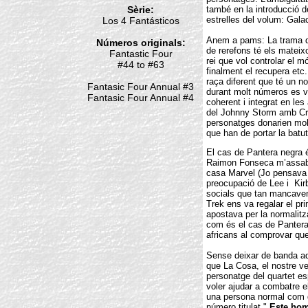
Sèrie:
també en la introducció 
estrelles del volum: Galac
Los 4 Fantásticos
Anem a pams: La trama q
Números originals:
de rerefons té els mateix
Fantastic Four
rei que vol controlar el m
#44 to #63
finalment el recupera etc.
raça diferent que té un 
Fantasic Four Annual #3
durant molt números es v
Fantasic Four Annual #4
coherent i integrat en le
del Johnny Storm amb Crys
personatges donarien mol
que han de portar la batut
El cas de Pantera negra é
Raimon Fonseca m’assaben
casa Marvel (Jo pensava q
preocupació de Lee i Kirb
socials que tan mancaven
Trek ens va regalar el pri
apostava per la normalit
com és el cas de Pantera
africans al comprovar que 
Sense deixar de banda aq
que La Cosa, el nostre ve
personatge del quartet es
voler ajudar a combatre e
una persona normal com qu
número titulat "
Este hom