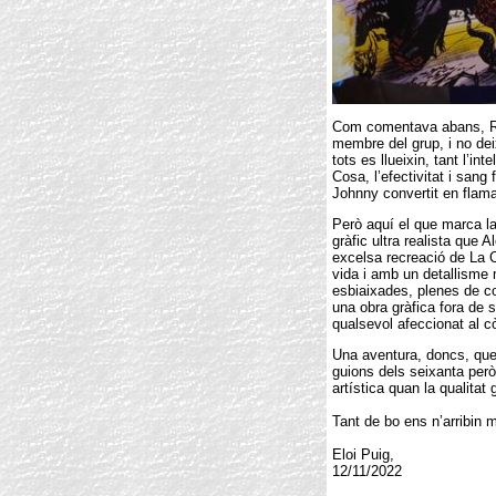
Com comentava abans, Ro
membre del grup, i no de
tots es llueixin, tant l’int
Cosa, l’efectivitat i sang 
Johnny convertit en flama
Però aquí el que marca la
gràfic ultra realista que
excelsa recreació de La 
vida i amb un detallisme
esbiaixades, plenes de co
una obra gràfica fora de s
qualsevol afeccionat al 
Una aventura, doncs, que
guions dels seixanta però
artística quan la qualitat
Tant de bo ens n’arribin 
Eloi Puig,
12/11/2022