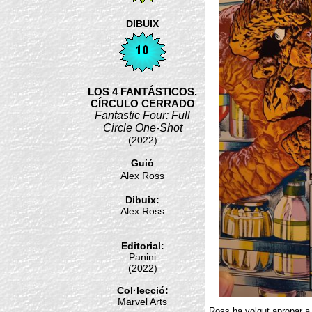
DIBUIX
LOS 4 FANTÁSTICOS.
CÍRCULO CERRADO
Fantastic Four: Full
Circle One-Shot
(2022)
Guió
Alex Ross
Dibuix:
Alex Ross
Editorial:
Panini
(2022)
Col·lecció:
Marvel Arts
Ross ha volgut apropar a 