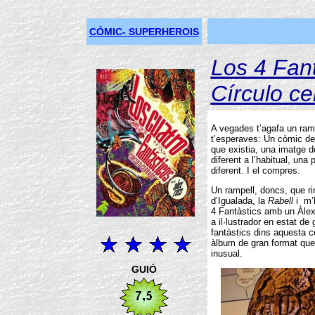
CÓMIC- SUPERHEROIS
Los 4 Fant
Círculo ce
A vegades t’agafa un ram
t’esperaves: Un còmic del
que existia, una imatge d
diferent a l’habitual, un
diferent. I el compres.
Un rampell, doncs, que ri
d’Igualada, la
Rabell
i m’h
4 Fantàstics amb un Àlex
a il·lustrador en estat de
fantàstics dins aquesta 
àlbum de gran format que
inusual.
GUIÓ