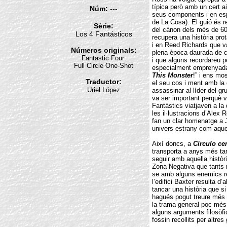
típica però amb un cert ai
Núm:
---
seus components i en espe
de La Cosa). El guió és re
Sèrie:
del cànon dels més de 60
Los 4 Fantásticos
recupera una història pr
i en Reed Richards que v
Números originals:
plena època daurada de c
Fantastic Four:
i que alguns recordareu 
Full Circle One-Shot
especialment emprenyada. 
This Monster
!” i ens mo
Traductor:
el seu cos i ment amb la
Uriel López
assassinar al líder del g
va ser important perquè 
Fantàstics viatjaven a la
les il·lustracions d’Alex
fan un clar homenatge a 
univers estrany com aquel
Així doncs, a
Círculo ce
transporta a anys més tar
seguir amb aquella històr
Zona Negativa que tants m
se amb alguns enemics rec
l’edifici Baxter resulta d’
tancar una història que s
hagués pogut treure més 
la trama general poc més
alguns arguments filosòfi
fossin recollits per altres