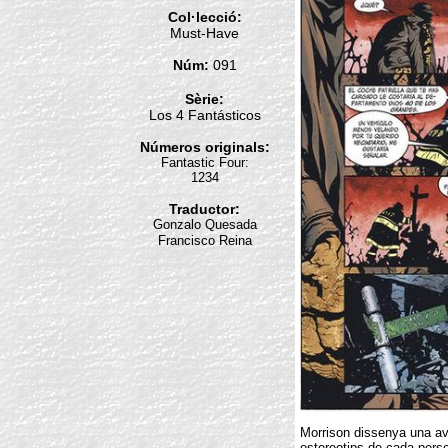
Col·lecció:
Must-Have
Núm:
091
Sèrie:
Los 4 Fantásticos
Números originals:
Fantastic Four:
1234
Traductor:
Gonzalo Quesada
Francisco Reina
Morrison dissenya una av
estereotips de cada pers