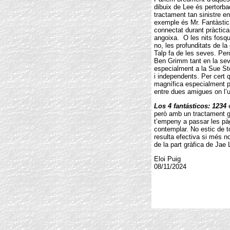
dibuix de Lee és pertorb
tractament tan sinistre e
exemple és Mr. Fantàstic
connectat durant pràctica
angoixa. O les nits fosqu
no, les profunditats de l
Talp fa de les seves. Per
Ben Grimm tant en la se
especialment a la Sue Sto
i independents. Per cert 
magnífica especialment pe
entre dues amigues on l’un
Los 4 fantásticos: 1234
é
però amb un tractament gr
t’empeny a passar les pàg
contemplar. No estic de t
resulta efectiva si més n
de la part gràfica de Jae
Eloi Puig
08/11/2024