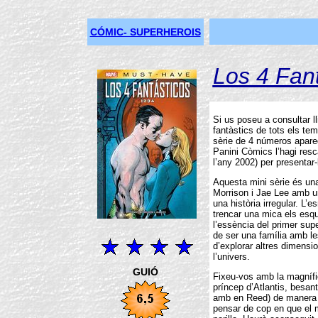
CÓMIC- SUPERHEROIS
Los 4 Fan
Si us poseu a consultar ll
fantàstics de tots els te
sèrie de 4 números apareg
Panini Còmics l’hagi resca
l’any 2002) per presentar
Aquesta mini sèrie és un
Morrison i Jae Lee amb u
una història irregular. L
trencar una mica els esq
l’essència del primer sup
de ser una família amb le
d’explorar altres dimension
l’univers.
GUIÓ
Fixeu-vos amb la magnífic
príncep d’Atlantis, besan
amb en Reed) de manera d
pensar de cop en que el m