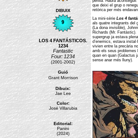
perilla. Haurà aconseguit
que deixi el grup o rene
retòrica per més endavan
DIBUIX
La mini-sèrie
Los 4 fantá
als quatre integrants del
(La dona invisible), John
Richards (Mr. Fantàstic).
supergrup ja estava plena
LOS 4 FANTÁSTICOS.
d’enemics, estava instal·la
1234
vivien entre la precària n
Fantastic
amb els seus problemes ha
quan en quan (Galactus j
Four: 1234
sense anar més lluny).
(2001-2002)
Guió
Grant Morrison
Dibuix:
Jae Lee
Color:
José Villarubia
Editorial:
Panini
(2024)