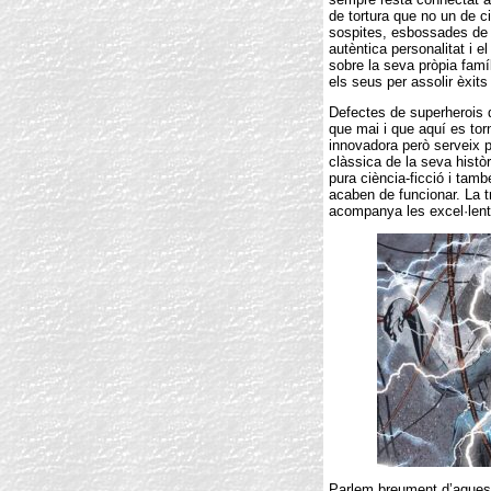
de tortura que no un de ci
sospites, esbossades de m
autèntica personalitat i el 
sobre la seva pròpia famí
els seus per assolir èxits 
Defectes de superherois
que mai i que aquí es to
innovadora però serveix p
clàssica de la seva histò
pura ciència-ficció i tam
acaben de funcionar. La 
acompanya les excel·lents
Parlem breument d’aquest