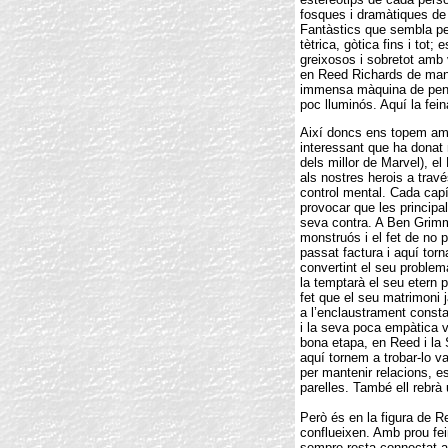
fosques i dramàtiques de 
Fantàstics que sembla pe
tètrica, gòtica fins i tot;
greixosos i sobretot amb
en Reed Richards de man
immensa màquina de pensa
poc lluminós. Aquí la fei
Així doncs ens topem am
interessant que ha donat 
dels millor de Marvel), e
als nostres herois a tra
control mental. Cada capí
provocar que les principa
seva contra. A Ben Grimm
monstruós i el fet de no 
passat factura i aquí torn
convertint el seu problema
la temptarà el seu etern p
fet que el seu matrimoni j
a l’enclaustrament consta
i la seva poca empàtica v
bona etapa, en Reed i la
aquí tornem a trobar-lo v
per mantenir relacions, e
parelles. També ell rebrà 
Però és en la figura de R
conflueixen. Amb prou fei
sempre resta connectat 