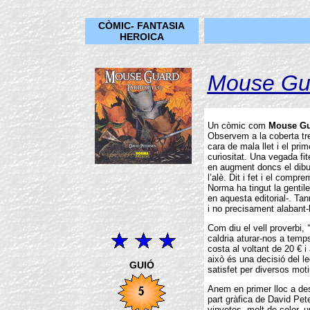
CÒMIC- FANTASIA
HEROICA
Mouse Gua
Un còmic com
Mouse Gu
Observem a la coberta tre
cara de mala llet i el prim
curiositat. Una vegada fit
en augment doncs el dibui
l’alè. Dit i fet i el comp
Norma ha tingut la gentile
en aquesta editorial-. Ta
i no precisament alabant-
Com diu el vell proverbi,
caldria aturar-nos a tem
costa al voltant de 20 € i
això és una decisió del l
GUIÓ
satisfet per diversos moti
Anem en primer lloc a de
part gràfica de David Pet
vinyetes, molt de color, 