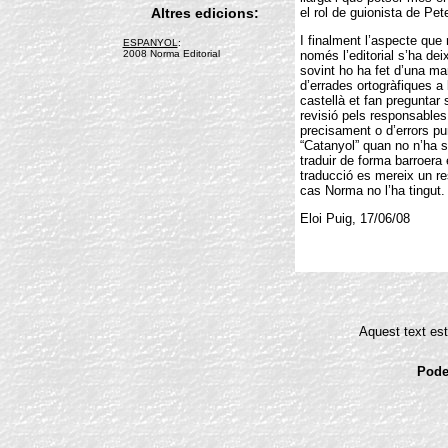
Altres edicions:
el rol de guionista de Pet
I finalment l’aspecte que
ESPANYOL
:
2008 Norma Editorial
només l’editorial s’ha deix
sovint ho ha fet d’una ma
d’errades ortogràfiques a 
castellà et fan preguntar
revisió pels responsables d
precisament o d’errors pun
“Catanyol” quan no n’ha 
traduir de forma barroera
traducció es mereix un res
cas Norma no l’ha tingut.
Eloi Puig, 17/06/08
Aquest text est
Pode