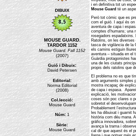
i en definitiva tot un esp
Mouse Guard
té un aspec
DIBUIX
Però tot còmic que es prec
com el guió. I aquí és on
aventura de capa i espas
comptes d’humans; una r
rosegadors espadatxins. L
MOUSE GUARD.
Ratolins, on les diverses 
TARDOR 1152
tasca de vigilància de la
els camins estiguin lliur
Mouse Guard. Fall 1152
aventura – situada en el t
(2007)
Guàrdia protagonistes hau
una de les ciutats princip
Guió i Dibuix:
propis dels ratolins que d
David Petersen
El problema no es que tin
Editorial:
amb arguments simples pe
Norma Editorial
mostra incapaç de explic
de capa i espasa. Aparei
(2008)
explicació, les motivacion
coses són poc clares o poc
Col.lecció:
sobretot el desenvolupamen
Mouse Guard
Probablement l’estructura
les ha dibuixat i guarnit 
Núm:
1
història com déu mana. Ai
gràfica innovadora, sobret
Sèrie:
avança la trama i obser
Mouse Guard
cal dir que aquest és el 
llarga i que potser més 