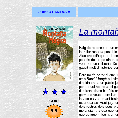
CÓMIC/ FANTASIA
La monta
Haig de reconèixer que em
la millor manera possible 
Això propicià que tot i te
pensés dos cops alhora 
veure en una llibreria. De
gaudit molt d’històries c
Però no és or tot el que l
amb
Barri Llunyà
pel sim
dirigida cap a un públic ju
per la qual he trobat el 
dibuixant d’una història a
germans veuen com llur m
la vida es va tornant tri
GUIÓ
recuperar-se. Aquí juga un
dels rostres dels seus pr
melangia i tristesa que j
que estiguem llegint un 