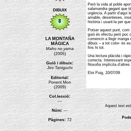
Però la vida al poble apo
salamandra gegant que té
DIBUIX
urgència. A partir d’aquí 
amable, desenteses, inseri
història i usant-la per que
Potser aquest punt, com 
guió és efectiu però poc 
LA MONTAÑA
comencin a llegir manga q
MÁGICA
dibuix – a tot color- és e
fins hi tot.
Maho no yama
(2005)
Una lectura plàcida i ràp
correcta. Interessant esp
Guió i dibuix:
filosofia implícita d’alt
Jiro Taniguchi
Eloi Puig, 10/07/09
Editorial:
Ponent Mon
(2009)
Col.lecció:
---
Aquest text est
Núm:
---
Pode
Pàgines:
72