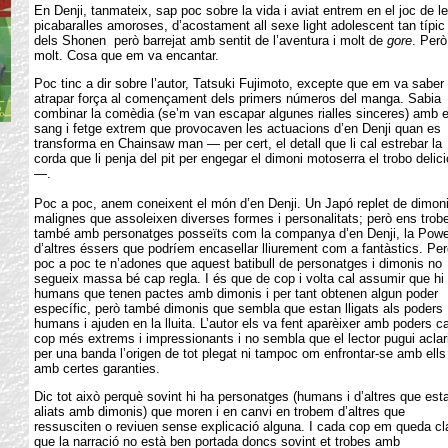
En Denji, tanmateix, sap poc sobre la vida i aviat entrem en el joc de l
picabaralles amoroses, d’acostament all sexe light adolescent tan típic
dels Shonen però barrejat amb sentit de l’aventura i molt de
gore
. Però
molt. Cosa que em va encantar.
Poc tinc a dir sobre l’autor, Tatsuki Fujimoto, excepte que em va saber
atrapar força al començament dels primers números del manga. Sabia
combinar la comèdia (se’m van escapar algunes rialles sinceres) amb e
sang i fetge extrem que provocaven les actuacions d’en Denji quan es
transforma en Chainsaw man — per cert, el detall que li cal estrebar la
corda que li penja del pit per engegar el dimoni motoserra el trobo delic
—.
Poc a poc, anem coneixent el món d’en Denji. Un Japó replet de dimon
malignes que assoleixen diverses formes i personalitats; però ens tro
també amb personatges posseïts com la companya d’en Denji, la Powe
d’altres éssers que podríem encasellar lliurement com a fantàstics. Per
poc a poc te n’adones que aquest batibull de personatges i dimonis no
segueix massa bé cap regla. I és que de cop i volta cal assumir que hi
humans que tenen pactes amb dimonis i per tant obtenen algun poder
específic, però també dimonis que sembla que estan lligats als poders
humans i ajuden en la lluita. L’autor els va fent aparèixer amb poders c
cop més extrems i impressionants i no sembla que el lector pugui aclari
per una banda l’origen de tot plegat ni tampoc om enfrontar-se amb ells
amb certes garanties.
Dic tot això perquè sovint hi ha personatges (humans i d’altres que est
aliats amb dimonis) que moren i en canvi en trobem d’altres que
ressusciten o reviuen sense explicació alguna. I cada cop em queda cl
que la narració no està ben portada doncs sovint et trobes amb