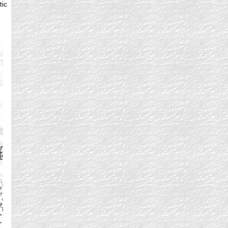
tic
s