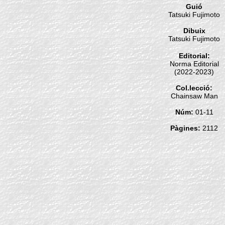
Guió
Tatsuki Fujimoto
Dibuix
Tatsuki Fujimoto
Editorial:
Norma Editorial
(2022-2023)
Col.lecció:
Chainsaw Man
Núm:
01-11
Pàgines:
2112