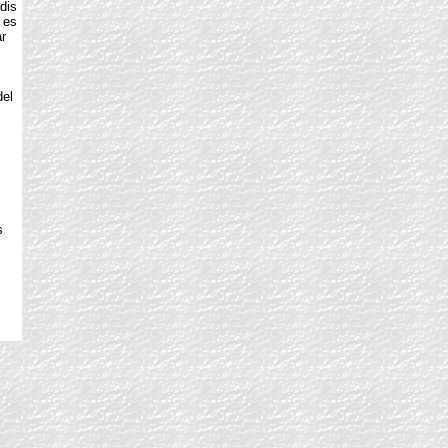
dis
i es
r
del
s