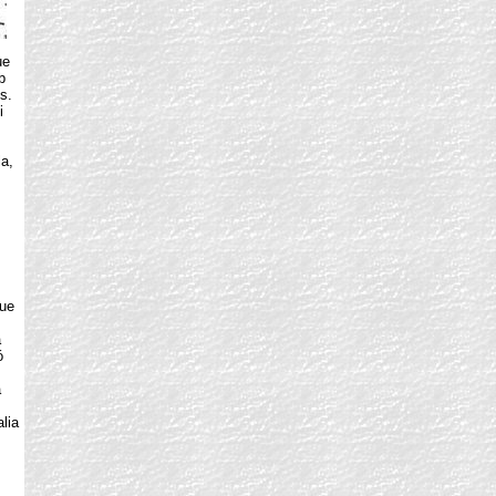
ue
b
s.
i
a,
que
a
ó
a
lia