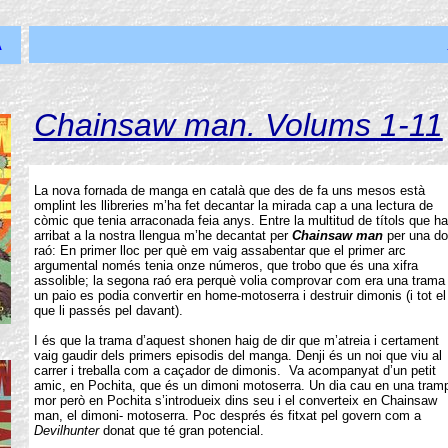
A
Chainsaw man. Volums 1-11
La nova fornada de manga en català que des de fa uns mesos està
omplint les llibreries m’ha fet decantar la mirada cap a una lectura de
còmic que tenia arraconada feia anys. Entre la multitud de títols que h
arribat a la nostra llengua m’he decantat per
Chainsaw man
per una do
raó: En primer lloc per què em vaig assabentar que el primer arc
argumental només tenia onze números, que trobo que és una xifra
assolible; la segona raó era perquè volia comprovar com era una trama
un paio es podia convertir en home-motoserra i destruir dimonis (i tot el
que li passés pel davant).
I és que la trama d’aquest shonen haig de dir que m’atreia i certament
vaig gaudir dels primers episodis del manga. Denji és un noi que viu al
carrer i treballa com a caçador de dimonis. Va acompanyat d’un petit
amic, en Pochita, que és un dimoni motoserra. Un dia cau en una tramp
mor però en Pochita s’introdueix dins seu i el converteix en Chainsaw
man, el dimoni- motoserra. Poc després és fitxat pel govern com a
Devilhunter
donat que té gran potencial.