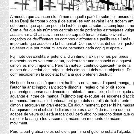
A mesura que avancen els números aquella paròdia sobre les ànsies q
té en Denji de trobar xicota (i de sucar) es van esvaint i ens trobem am
subtrames que aporten poc a la història i que a sobre la compliquen mé
Com el fet que als números centrals tot de potències estrangeres vulgu
assassinar a Chainsaw man sense cap raó fonamentada enviant a
caçadors de
devilhunters
en comptes d’afrontar els perills reals i més
importants que assolen a la humanitat. Com és el cas del dimoni- pistol
un ésser que pot matar milers de persones cada cop que apareix.
Fujimoto desaprofita el potencial d’un dimoni així, i només per breus
moments on es veu com actua, podem tenir una sensació que aquest
dimoni és molt imponent. Però tanmateix, continuo queixant-me de la
manca de claredat dels orígens dels dimonis i dels seus objectius. De
com encaixen en la societat humana que pretenen destruir.
He tingut la sensació que no hi ha límits en la trama d’aquest manga, 
l’autor ha anat improvisant sobre dimonis i regles o millor dit sobre
personatges sense cap direcció establerta. Tanmateix, el dibuix ajuda 
aguantar el ritme del manga. Fujimoto sap executar les escenes d’acci
de manera formidable i l’enfocament gore dels estralls de lluites entre
dimonis atorguen un gran efecte. En algun moment, potser hi ha mass
barroquisme en el dibuix de lluites repletes d’acció de manera que no
acabes de veure qui està atacant qui però això ho perdono donat que ca
exposar la sang, i les vísceres al màxim en moments de màxim
moviment.
Però la part gràfica no és suficient per mi si el guió no està a l’alçada. I