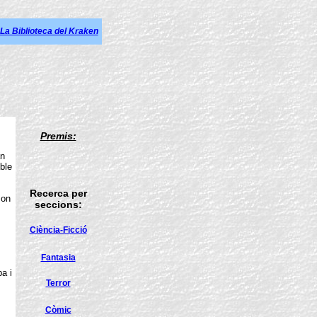
La Biblioteca del Kraken
Premis:
an
ble
Recerca per
 on
seccions:
Ciència-Ficció
Fantasia
a i
Terror
Còmic