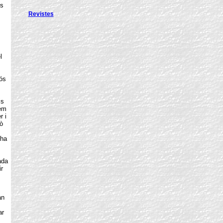
es
Revistes
l
iós
is
bem
r i
ò
 ha
ada
r
an
ar