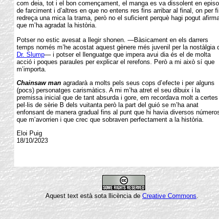
com deia, tot i el bon començament, el manga es va dissolent en episo
de farciment i d’altres en que no entens res fins arribar al final, on per f
redreça una mica la trama, però no el suficient perquè hagi pogut afirma
que m’ha agradat la història.
Potser no estic avesat a llegir shonen. —Bàsicament en els darrers
temps només m’he acostat aquest gènere més juvenil per la nostàlgia 
Dr. Slump
— i potser el llenguatge que impera avui dia és el de molta
acció i poques paraules per explicar el rerefons. Però a mi això sí que
m’importa.
Chainsaw man
agradarà a molts pels seus cops d’efecte i per alguns
(pocs) personatges carismàtics. A mi m’ha atret el seu dibuix i la
premissa inicial que de tant absurda i gore, em recordava molt a certes
pel·lis de sèrie B dels vuitanta però la part del guió se m’ha anat
enfonsant de manera gradual fins al punt que hi havia diversos número
que m’avorrien i que crec que sobraven perfectament a la història.
Eloi Puig
18/10/2023
Aquest text està sota llicència de
Creative Commons
.